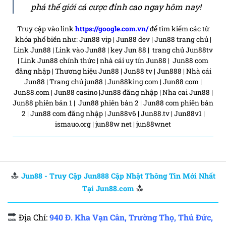
phá thế giới cá cược đỉnh cao ngay hôm nay!
Truy cập vào link
https://google.com.vn/
để tìm kiếm các từ
khóa phổ biến như: Jun88 vip | Jun88 dev | Jun88 trang chủ |
Link Jun88 | Link vào Jun88 |
key Jun 88 | trang chủ Jun88tv
| Link Jun88 chính thức | nhà cái uy tín Jun88 | Jun88 com
đăng nhập | Thương hiệu Jun88 |
Jun88 tv | Jun888 | Nhà cái
Jun88 | Trang chủ jun88 | Jun88king com | Jun88 com |
Jun88.com | Jun88 casino |Jun88 đăng nhập | Nha cai Jun88 |
Jun88 phiên bản 1 | Jun88 phiên bản 2 | Jun88 com phiên bản
2 | Jun88 com đăng nhập |
Jun88v6 | Jun88.tv | Jun88v1 |
ismauo.org | jun88w net | jun88wnet
Jun88 - Truy Cập Jun888 Cập Nhật Thông Tin Mới Nhất
Tại Jun88.com
Địa Chỉ:
940 Đ. Kha Vạn Cân, Trường Thọ, Thủ Đức,