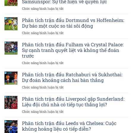
liệu
Samsunspor: Sự thể hiện về quyền lực
đấu
Cuộc
có
ở
Chức năng bình luận bị tắt
Macarthur
chiến
rõ
Phân
FC
cho
rệt?
tích
Phân tích trận đấu Dortmund vs Hoffenheim:
và
vị
trận
Melbourne
trí
Dự báo một cuộc so tài sôi động
đấu
Victory:
dẫn
ở
Chức năng bình luận bị tắt
Galatasaray
Kỳ
đầu
Phân
và
vọng
tích
Phân tích trận đấu Fulham và Crystal Palace:
Samsunspor:
một
trận
Sự
Sự cạnh tranh quyết liệt và không thể đoán
chiến
đấu
thể
thắng
trước
Dortmund
hiện
khó
ở
Chức năng bình luận bị tắt
vs
về
khăn
Phân
Hoffenheim:
quyền
tích
Dự
Phân tích trận đấu Ratchaburi và Sukhothai:
lực
trận
báo
Dự đoán khoảng cách hai bàn thắng
đấu
một
ở
Chức năng bình luận bị tắt
Fulham
cuộc
Phân
và
so
tích
Phân tích trận đấu Liverpool gặp Sunderland:
Crystal
tài
trận
Palace:
sôi
Liệu đội chủ nhà có tiếp tục thắng lợi?
đấu
Sự
động
ở
Chức năng bình luận bị tắt
Ratchaburi
cạnh
Phân
và
tranh
tích
Phân tích trận đấu Leeds và Chelsea: Cuộc
Sukhothai:
quyết
trận
Dự
khủng hoảng liệu có tiếp diễn?
liệt
đấu
đoán