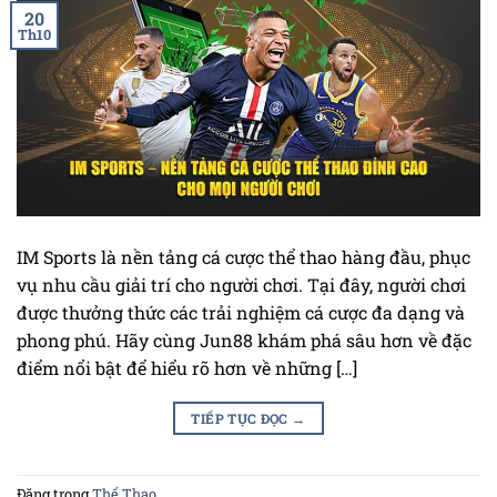
20
Th10
IM Sports là nền tảng cá cược thể thao hàng đầu, phục
vụ nhu cầu giải trí cho người chơi. Tại đây, người chơi
được thưởng thức các trải nghiệm cá cược đa dạng và
phong phú. Hãy cùng Jun88 khám phá sâu hơn về đặc
điểm nổi bật để hiểu rõ hơn về những […]
TIẾP TỤC ĐỌC
→
Đăng trong
Thể Thao