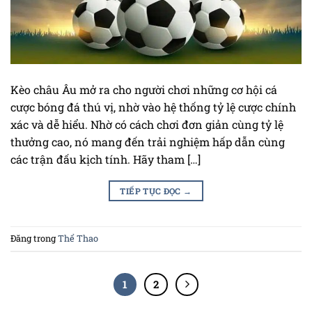
Kèo châu Âu mở ra cho người chơi những cơ hội cá
cược bóng đá thú vị, nhờ vào hệ thống tỷ lệ cược chính
xác và dễ hiểu. Nhờ có cách chơi đơn giản cùng tỷ lệ
thưởng cao, nó mang đến trải nghiệm hấp dẫn cùng
các trận đấu kịch tính. Hãy tham […]
TIẾP TỤC ĐỌC
→
Đăng trong
Thể Thao
1
2