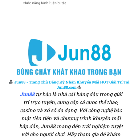
và
ở
Chức năng bình luận bị tắt
Liverpool
khoảng
không
Phân
gặp
cách
thể
tích
Sunderland:
hai
đoán
trận
Liệu
bàn
trước
đấu
đội
thắng
Leeds
chủ
và
nhà
Chelsea:
có
Cuộc
tiếp
khủng
tục
hoảng
thắng
liệu
lợi?
có
tiếp
diễn?
Jun88 - Trang Chủ Đăng Ký Nhận Khuyến Mãi HOT Giải Trí Tại
Jun88.com
Jun88
tự hào là nhà cái hàng đầu trong giải
trí trực tuyến, cung cấp cá cược thể thao,
casino và xổ số đa dạng. Với công nghệ bảo
mật tiên tiến và chương trình khuyến mãi
hấp dẫn, Jun88 mang đến trải nghiệm tuyệt
vời cho người chơi. Hãy tham gia để khám