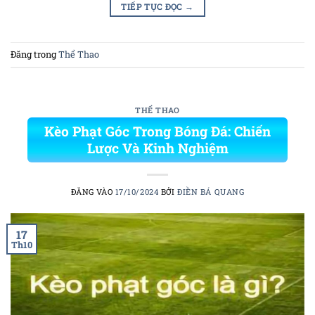
TIẾP TỤC ĐỌC
→
Đăng trong
Thể Thao
THỂ THAO
Kèo Phạt Góc Trong Bóng Đá: Chiến
Lược Và Kinh Nghiệm
ĐĂNG VÀO
17/10/2024
BỞI
ĐIỀN BÁ QUANG
17
Th10