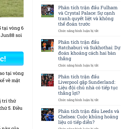
Sự
thắng
Phân
thể
khó
tích
Phân tích trận đấu Fulham
hiện
khăn
trận
và Crystal Palace: Sự cạnh
về
đấu
tranh quyết liệt và không
quyền
Dortmund
thể đoán trước
lực
vs
 tại vòng 6
Hoffenheim:
ở
Chức năng bình luận bị tắt
 Jun88 soi
Dự
Phân
báo
tích
Phân tích trận đấu
một
trận
Ratchaburi và Sukhothai: Dự
cuộc
đấu
đoán khoảng cách hai bàn
so
Fulham
c!
thắng
tài
và
sôi
Crystal
ở
Chức năng bình luận bị tắt
động
Palace:
Phân
ao tại vòng
Sự
tích
Phân tích trận đấu
cạnh
 kể về mặt
trận
Liverpool gặp Sunderland:
tranh
đấu
Liệu đội chủ nhà có tiếp tục
quyết
Ratchaburi
thắng lợi?
liệt
và
và
Sukhothai:
ở
Chức năng bình luận bị tắt
 trí thứ
không
Dự
Phân
thứ 5. Điều
thể
đoán
tích
Phân tích trận đấu Leeds và
đoán
khoảng
trận
Chelsea: Cuộc khủng hoảng
trước
cách
đấu
liệu có tiếp diễn?
hai
Liverpool
ố này của
bàn
ở
Chức năng bình luận bị tắt
gặp