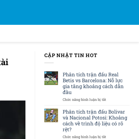
CẬP NHẬT TIN HOT
ài
Phân tích trận đấu Real
Betis vs Barcelona: Nỗ lực
gia tăng khoảng cách dẫn
đầu
ở
Chức năng bình luận bị tắt
Phân
tích
Phân tích trận đấu Bolivar
trận
và Nacional Potosi: Khoảng
đấu
cách về trình độ liệu có rõ
Real
rệt?
Betis
vs
ở
Chức năng bình luận bị tắt