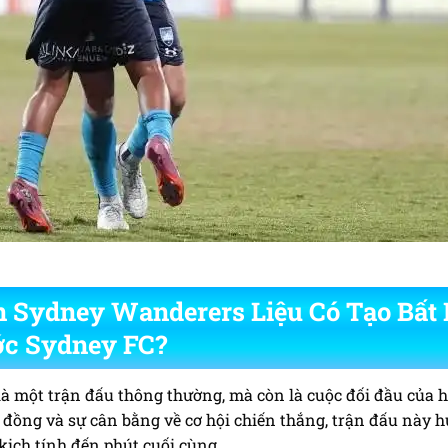
n Sydney Wanderers Liệu Có Tạo Bất
ớc Sydney FC?
 một trận đấu thông thường, mà còn là cuộc đối đầu của ha
 đồng và sự cân bằng về cơ hội chiến thắng, trận đấu này h
ịch tính đến phút cuối cùng.