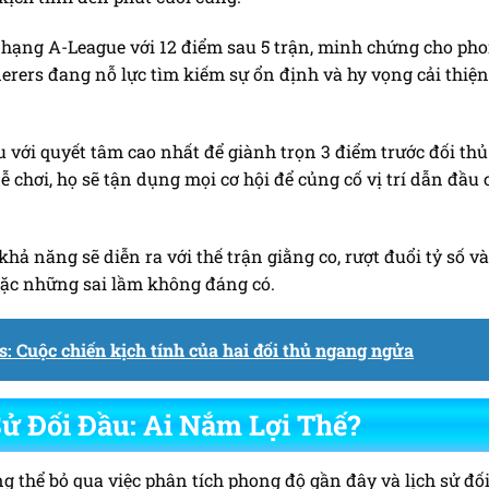
hạng A-League với 12 điểm sau 5 trận, minh chứng cho ph
erers đang nỗ lực tìm kiếm sự ổn định và hy vọng cải thiện 
u với quyết tâm cao nhất để giành trọn 3 điểm trước đối t
chơi, họ sẽ tận dụng mọi cơ hội để củng cố vị trí dẫn đầu
ả năng sẽ diễn ra với thế trận giằng co, rượt đuổi tỷ số và
ặc những sai lầm không đáng có.
: Cuộc chiến kịch tính của hai đối thủ ngang ngửa
ử Đối Đầu: Ai Nắm Lợi Thế?
g thể bỏ qua việc phân tích phong độ gần đây và lịch sử đố