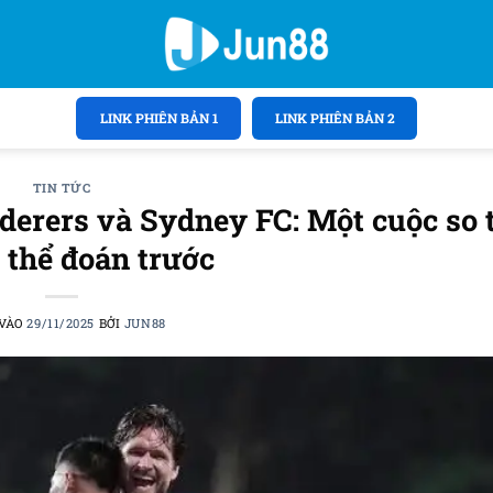
LINK PHIÊN BẢN 1
LINK PHIÊN BẢN 2
TIN TỨC
erers và Sydney FC: Một cuộc so t
 thể đoán trước
 VÀO
29/11/2025
BỞI
JUN88