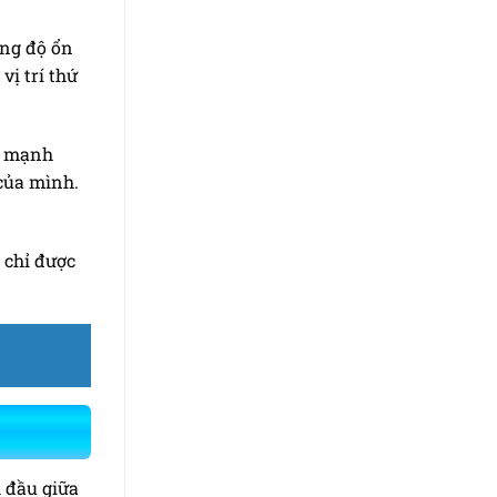
ong độ ổn
vị trí thứ
hủ mạnh
 của mình.
 chỉ được
i đầu giữa