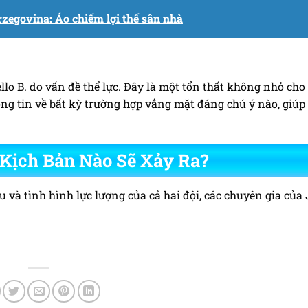
rzegovina: Áo chiếm lợi thế sân nhà
lo B. do vấn đề thể lực. Đây là một tổn thất không nhỏ ch
ng tin về bất kỳ trường hợp vắng mặt đáng chú ý nào, giúp 
 Kịch Bản Nào Sẽ Xảy Ra?
ầu và tình hình lực lượng của cả hai đội, các chuyên gia củ