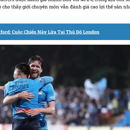
 cho thấy giới chuyên môn vẫn đánh giá cao lợi thế sân nh
tford: Cuộc Chiến Nảy Lửa Tại Thủ Đô London