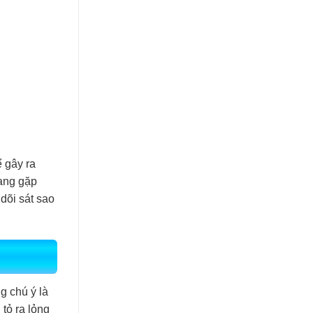
ể gây ra
đang gặp
dõi sát sao
g chú ý là
 tỏ ra lỏng