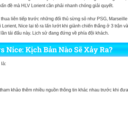
vấn đề mà HLV Lorient cần phải nhanh chóng giải quyết.
 thua liên tiếp trước những đối thủ sừng sỏ như PSG, Marseille
orient, Nice lại tỏ ra lấn lướt khi giành chiến thắng ở 3 trận và
 lần tái đấu này. Lịch sử đang đứng về phía đội khách.
vs Nice: Kịch Bản Nào Sẽ Xảy Ra?
là:
 tham khảo thêm nhiều nguồn thông tin khác nhau trước khi đưa