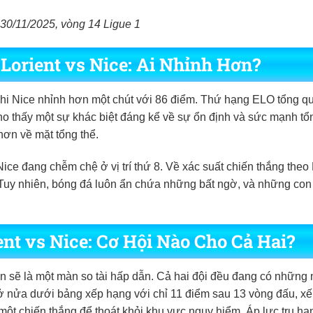
30/11/2025, vòng 14 Ligue 1
orient vs Nice: Ai Nhỉnh Hơn?
 khi Nice nhỉnh hơn một chút với 86 điểm. Thứ hạng ELO tổng q
cho thấy một sự khác biệt đáng kể về sự ổn định và sức mạnh tổ
hơn về mặt tổng thể.
 Nice đang chễm chệ ở vị trí thứ 8. Về xác suất chiến thắng the
 Tuy nhiên, bóng đá luôn ẩn chứa những bất ngờ, và những con 
nt vs Nice: Cơ Hội Nào Cho Cả Hai?
ắn sẽ là một màn so tài hấp dẫn. Cả hai đội đều đang có những 
n ở nửa dưới bảng xếp hạng với chỉ 11 điểm sau 13 vòng đấu, xế
một chiến thắng để thoát khỏi khu vực nguy hiểm. Áp lực trụ h