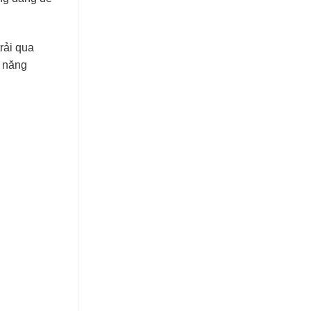
rải qua
ả năng