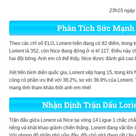
23h15 ngày 
Phân Tích Sức Mạnh L
Theo các chỉ số ELO, Lorient hiện đang có 82 điểm, trong
Lorient là 352, còn Nice đang đứng ở vị trí 127. Điều này 
hai đội bóng. Anh em có thể thấy, Nice được đánh giá cao 
Xét trên bình diện quốc gia, Lorient xếp hạng 15, trong khi
cũng có phần ưu thế với 38.2%, so với 36.9% của Lorient.
mang tính tham khảo thôi anh em nhé!
Nhận Định Trận Đấu Lorie
Trận đấu giữa Lorient và Nice tại vòng 14 Ligue 1 chắc ch
riêng và khát khao giành chiến thắng. Lorient đang vật lộ
Với phong độ phập phù gần đây, đội chủ nhà đang rất cần 