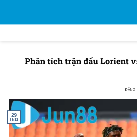
Bỏ
qua
nội
dung
Phân tích trận đấu Lorient 
ĐĂNG
29
Th11