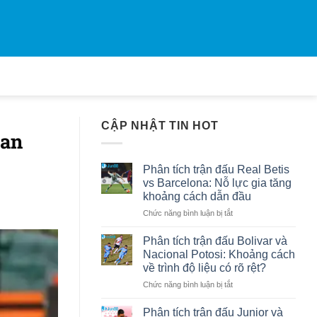
CẬP NHẬT TIN HOT
ian
Phân tích trận đấu Real Betis
vs Barcelona: Nỗ lực gia tăng
khoảng cách dẫn đầu
ở
Chức năng bình luận bị tắt
Phân
tích
Phân tích trận đấu Bolivar và
trận
Nacional Potosi: Khoảng cách
đấu
về trình độ liệu có rõ rệt?
Real
ở
Chức năng bình luận bị tắt
Betis
Phân
vs
tích
Barcelona:
Phân tích trận đấu Junior và