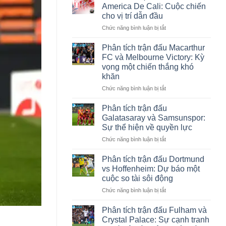
trận
Nỗ
America De Cali: Cuộc chiến
đấu
lực
cho vị trí dẫn đầu
Bolivar
gia
ở
Chức năng bình luận bị tắt
và
tăng
Phân
Nacional
khoảng
tích
Potosi:
cách
Phân tích trận đấu Macarthur
trận
Khoảng
dẫn
FC và Melbourne Victory: Kỳ
đấu
cách
đầu
vọng một chiến thắng khó
Junior
về
khăn
và
trình
America
độ
ở
Chức năng bình luận bị tắt
De
liệu
Phân
Cali:
có
tích
Phân tích trận đấu
Cuộc
rõ
trận
Galatasaray và Samsunspor:
chiến
rệt?
đấu
Sự thể hiện về quyền lực
cho
Macarthur
vị
ở
Chức năng bình luận bị tắt
FC
trí
Phân
và
dẫn
tích
Melbourne
Phân tích trận đấu Dortmund
đầu
trận
Victory:
vs Hoffenheim: Dự báo một
đấu
Kỳ
cuộc so tài sôi động
Galatasaray
vọng
ở
Chức năng bình luận bị tắt
và
một
Phân
Samsunspor:
chiến
tích
Sự
thắng
Phân tích trận đấu Fulham và
trận
thể
khó
Crystal Palace: Sự cạnh tranh
đấu
hiện
khăn