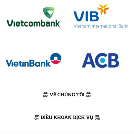
VỀ CHÚNG TÔI
ĐIỀU KHOẢN DỊCH VỤ