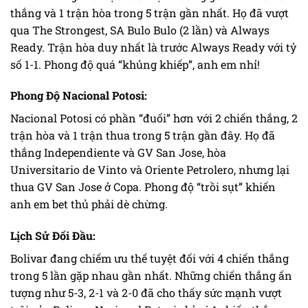
thắng và 1 trận hòa trong 5 trận gần nhất. Họ đã vượt
qua The Strongest, SA Bulo Bulo (2 lần) và Always
Ready. Trận hòa duy nhất là trước Always Ready với tỷ
số 1-1. Phong độ quá “khủng khiếp”, anh em nhỉ!
Phong Độ Nacional Potosi:
Nacional Potosi có phần “đuối” hơn với 2 chiến thắng, 2
trận hòa và 1 trận thua trong 5 trận gần đây. Họ đã
thắng Independiente và GV San Jose, hòa
Universitario de Vinto và Oriente Petrolero, nhưng lại
thua GV San Jose ở Copa. Phong độ “trồi sụt” khiến
anh em bet thủ phải dè chừng.
Lịch Sử Đối Đầu:
Bolivar đang chiếm ưu thế tuyệt đối với 4 chiến thắng
trong 5 lần gặp nhau gần nhất. Những chiến thắng ấn
tượng như 5-3, 2-1 và 2-0 đã cho thấy sức mạnh vượt