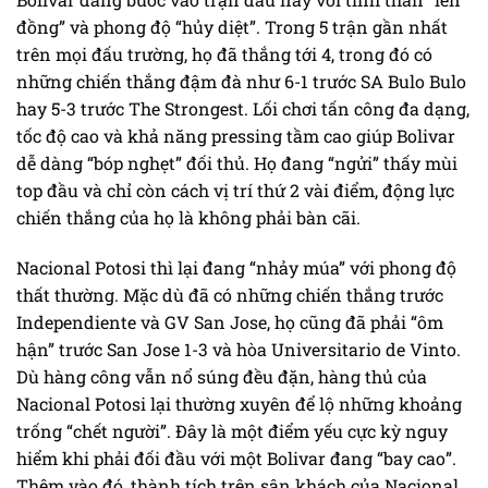
đồng” và phong độ “hủy diệt”. Trong 5 trận gần nhất
trên mọi đấu trường, họ đã thắng tới 4, trong đó có
những chiến thắng đậm đà như 6-1 trước SA Bulo Bulo
hay 5-3 trước The Strongest. Lối chơi tấn công đa dạng,
tốc độ cao và khả năng pressing tầm cao giúp Bolivar
dễ dàng “bóp nghẹt” đối thủ. Họ đang “ngửi” thấy mùi
top đầu và chỉ còn cách vị trí thứ 2 vài điểm, động lực
chiến thắng của họ là không phải bàn cãi.
Nacional Potosi thì lại đang “nhảy múa” với phong độ
thất thường. Mặc dù đã có những chiến thắng trước
Independiente và GV San Jose, họ cũng đã phải “ôm
hận” trước San Jose 1-3 và hòa Universitario de Vinto.
Dù hàng công vẫn nổ súng đều đặn, hàng thủ của
Nacional Potosi lại thường xuyên để lộ những khoảng
trống “chết người”. Đây là một điểm yếu cực kỳ nguy
hiểm khi phải đối đầu với một Bolivar đang “bay cao”.
Thêm vào đó, thành tích trên sân khách của Nacional