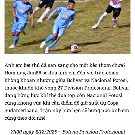
Anh em bet thủ đã sẵn sàng cho một kèo thơm chưa?
Hôm nay,
Jun88
sẽ đưa anh em đến với trận chiến
không khoan nhượng giữa Bolivar và Nacional Potosi,
thuộc khuôn khổ vòng 27 Division Profesional. Bolivar
đang hừng hực khí thế đua top, còn Nacional Potosi
cũng không vừa khi cần điểm để giữ suất dự Copa
Sudamericana. Trận này hứa hẹn sẽ bung nóc, anh em
cùng theo dõi nhé!
7h00 ngày 5/12/2025 – Bolivia Division Profesional