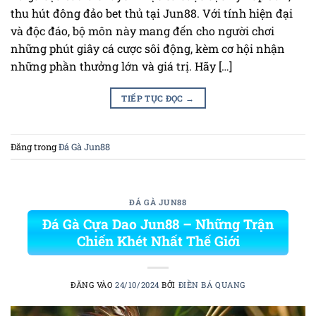
thu hút đông đảo bet thủ tại Jun88. Với tính hiện đại
và độc đáo, bộ môn này mang đến cho người chơi
những phút giây cá cược sôi động, kèm cơ hội nhận
những phần thưởng lớn và giá trị. Hãy […]
TIẾP TỤC ĐỌC
→
Đăng trong
Đá Gà Jun88
ĐÁ GÀ JUN88
Đá Gà Cựa Dao Jun88 – Những Trận
Chiến Khét Nhất Thế Giới
ĐĂNG VÀO
24/10/2024
BỞI
ĐIỀN BÁ QUANG