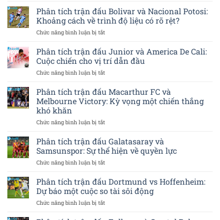
tích
Phân tích trận đấu Bolivar và Nacional Potosi:
trận
Khoảng cách về trình độ liệu có rõ rệt?
đấu
ở
Chức năng bình luận bị tắt
Real
Phân
Betis
tích
Phân tích trận đấu Junior và America De Cali:
vs
trận
Barcelona:
Cuộc chiến cho vị trí dẫn đầu
đấu
Nỗ
ở
Chức năng bình luận bị tắt
Bolivar
lực
Phân
và
gia
tích
Phân tích trận đấu Macarthur FC và
Nacional
tăng
trận
Potosi:
Melbourne Victory: Kỳ vọng một chiến thắng
khoảng
đấu
Khoảng
cách
khó khăn
Junior
cách
dẫn
ở
Chức năng bình luận bị tắt
và
về
đầu
Phân
America
trình
tích
De
Phân tích trận đấu Galatasaray và
độ
trận
Cali:
liệu
Samsunspor: Sự thể hiện về quyền lực
đấu
Cuộc
có
ở
Chức năng bình luận bị tắt
Macarthur
chiến
rõ
Phân
FC
cho
rệt?
tích
Phân tích trận đấu Dortmund vs Hoffenheim:
và
vị
trận
Melbourne
trí
Dự báo một cuộc so tài sôi động
đấu
Victory:
dẫn
ở
Chức năng bình luận bị tắt
Galatasaray
Kỳ
đầu
Phân
và
vọng
tích