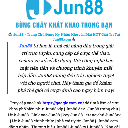
tiếp
khủng
tục
hoảng
thắng
liệu
lợi?
có
tiếp
diễn?
Jun88 - Trang Chủ Đăng Ký Nhận Khuyến Mãi HOT Giải Trí Tại
Jun88.com
Jun88
tự hào là nhà cái hàng đầu trong giải
trí trực tuyến, cung cấp cá cược thể thao,
casino và xổ số đa dạng. Với công nghệ bảo
mật tiên tiến và chương trình khuyến mãi
hấp dẫn, Jun88 mang đến trải nghiệm tuyệt
vời cho người chơi. Hãy tham gia để khám
phá thế giới cá cược đỉnh cao ngay hôm nay!
Truy cập vào link
https://google.com.vn/
để tìm kiếm các từ
khóa phổ biến như: Jun88 vip | Jun88 dev | Jun88 trang chủ |
Link Jun88 | Link vào Jun88 |
key Jun 88 | trang chủ Jun88tv
| Link Jun88 chính thức | nhà cái uy tín Jun88 | Jun88 com
đăng nhập | Thương hiệu Jun88 |
Jun88 tv | Jun888 | Nhà cái