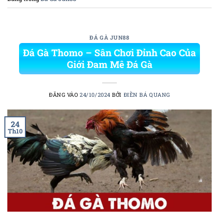
ĐÁ GÀ JUN88
Đá Gà Thomo – Sân Chơi Đỉnh Cao Của
Giới Đam Mê Đá Gà
ĐĂNG VÀO
24/10/2024
BỞI
ĐIỀN BÁ QUANG
24
Th10