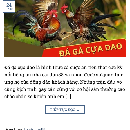
24
Th10
Đá gà cựa dao là hình thức cá cược ăn tiền thật cực kỳ
nổi tiếng tại nhà cái Jun88 và nhận được sự quan tâm,
ủng hộ của đông đảo khách hàng. Những trận đấu vô
cùng kịch tính, gay cấn cùng với cơ hội săn thưởng cao
chắc chắn sẽ khiến anh em […]
TIẾP TỤC ĐỌC
→
Đăng trong
Đá Gà Jun88