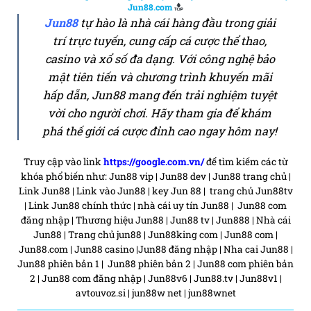
Jun88.com
Jun88
tự hào là nhà cái hàng đầu trong giải
trí trực tuyến, cung cấp cá cược thể thao,
casino và xổ số đa dạng. Với công nghệ bảo
mật tiên tiến và chương trình khuyến mãi
hấp dẫn, Jun88 mang đến trải nghiệm tuyệt
vời cho người chơi. Hãy tham gia để khám
phá thế giới cá cược đỉnh cao ngay hôm nay!
Truy cập vào link
https://google.com.vn/
để tìm kiếm các từ
khóa phổ biến như: Jun88 vip | Jun88 dev | Jun88 trang chủ |
Link Jun88 | Link vào Jun88 |
key Jun 88 | trang chủ Jun88tv
| Link Jun88 chính thức | nhà cái uy tín Jun88 | Jun88 com
đăng nhập | Thương hiệu Jun88 |
Jun88 tv | Jun888 | Nhà cái
Jun88 | Trang chủ jun88 | Jun88king com | Jun88 com |
Jun88.com | Jun88 casino |Jun88 đăng nhập | Nha cai Jun88 |
Jun88 phiên bản 1 | Jun88 phiên bản 2 | Jun88 com phiên bản
2 | Jun88 com đăng nhập |
Jun88v6 | Jun88.tv | Jun88v1 |
avtouvoz.si | jun88w net | jun88wnet