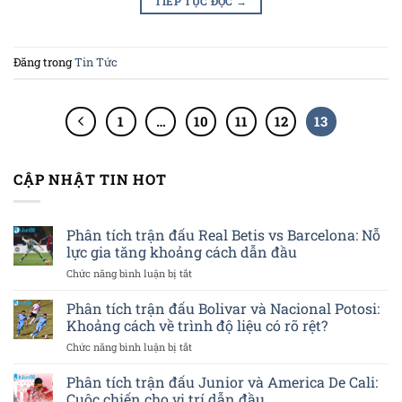
TIẾP TỤC ĐỌC
→
Đăng trong
Tin Tức
1
…
10
11
12
13
CẬP NHẬT TIN HOT
Phân tích trận đấu Real Betis vs Barcelona: Nỗ
lực gia tăng khoảng cách dẫn đầu
ở
Chức năng bình luận bị tắt
Phân
tích
Phân tích trận đấu Bolivar và Nacional Potosi:
trận
Khoảng cách về trình độ liệu có rõ rệt?
đấu
ở
Chức năng bình luận bị tắt
Real
Phân
Betis
tích
Phân tích trận đấu Junior và America De Cali:
vs
trận
Barcelona:
Cuộc chiến cho vị trí dẫn đầu