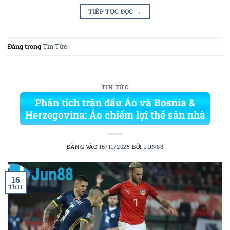
TIẾP TỤC ĐỌC
→
Đăng trong
Tin Tức
TIN TỨC
Phân tích trận đấu Áo và Bosnia &
Herzegovina: Áo chiếm lợi thế sân nhà
ĐĂNG VÀO
16/11/2025
BỞI
JUN88
16
Th11