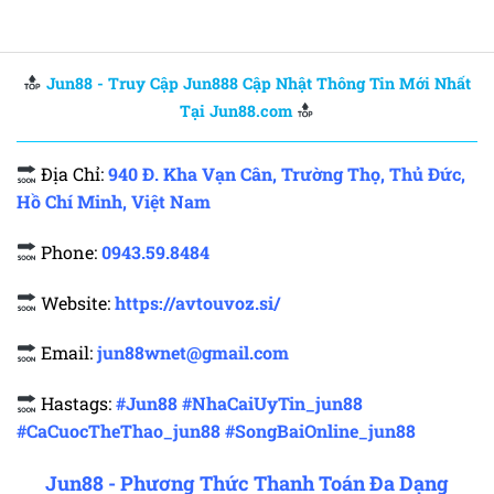
Jun88 - Truy Cập Jun888 Cập Nhật Thông Tin Mới Nhất
Tại Jun88.com
Địa Chỉ:
940 Đ. Kha Vạn Cân, Trường Thọ, Thủ Đức,
Hồ Chí Minh, Việt Nam
Phone:
0943.59.8484
Website:
https://avtouvoz.si/
Email:
jun88wnet@gmail.com
Hastags:
#Jun88 #NhaCaiUyTin_jun88
#CaCuocTheThao_jun88 #SongBaiOnline_jun88
Jun88 - Phương Thức Thanh Toán Đa Dạng