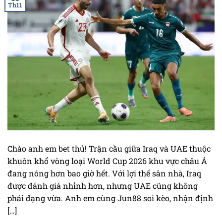
Th11
Chào anh em bet thủ! Trận cầu giữa Iraq và UAE thuộc
khuôn khổ vòng loại World Cup 2026 khu vực châu Á
đang nóng hơn bao giờ hết. Với lợi thế sân nhà, Iraq
được đánh giá nhỉnh hơn, nhưng UAE cũng không
phải dạng vừa. Anh em cùng Jun88 soi kèo, nhận định
[…]